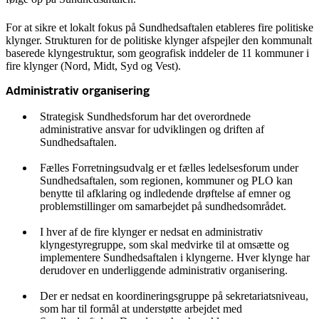
For at sikre et lokalt fokus på Sundhedsaftalen etableres fire politiske
klynger. Strukturen for de politiske klynger afspejler den kommunalt
baserede klyngestruktur, som geografisk inddeler de 11 kommuner i
fire klynger (Nord, Midt, Syd og Vest).
Administrativ organisering
Strategisk Sundhedsforum har det overordnede
administrative ansvar for udviklingen og driften af
Sundhedsaftalen.
Fælles Forretningsudvalg er et fælles ledelsesforum under
Sundhedsaftalen, som regionen, kommuner og PLO kan
benytte til afklaring og indledende drøftelse af emner og
problemstillinger om samarbejdet på sundhedsområdet.
I hver af de fire klynger er nedsat en administrativ
klyngestyregruppe, som skal medvirke til at omsætte og
implementere Sundhedsaftalen i klyngerne. Hver klynge har
derudover en underliggende administrativ organisering.
Der er nedsat en koordineringsgruppe på sekretariatsniveau,
som har til formål at understøtte arbejdet med